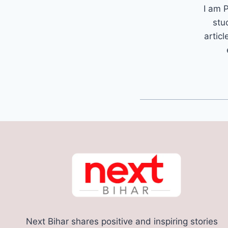
I am P
stu
articl
Next Bihar shares positive and inspiring stories