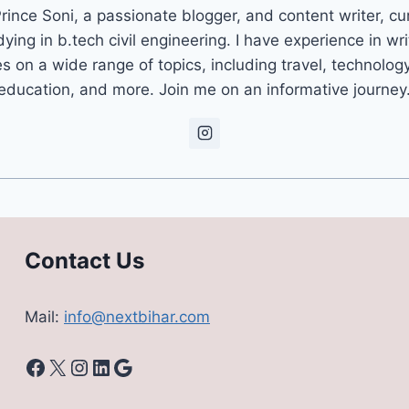
rince Soni, a passionate blogger, and content writer, cu
dying in b.tech civil engineering. I have experience in wri
es on a wide range of topics, including travel, technolog
education, and more. Join me on an informative journey
Contact Us
Mail:
info@nextbihar.com
Facebook
X
Instagram
LinkedIn
Google