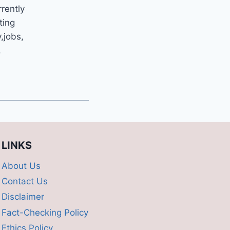
rrently
ting
y,jobs,
.
LINKS
About Us
Contact Us
Disclaimer
Fact-Checking Policy
Ethics Policy