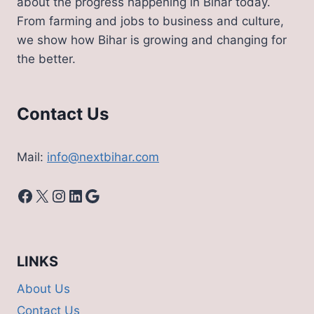
about the progress happening in Bihar today.
From farming and jobs to business and culture,
we show how Bihar is growing and changing for
the better.
Contact Us
Mail:
info@nextbihar.com
Facebook
X
Instagram
LinkedIn
Google
LINKS
About Us
Contact Us