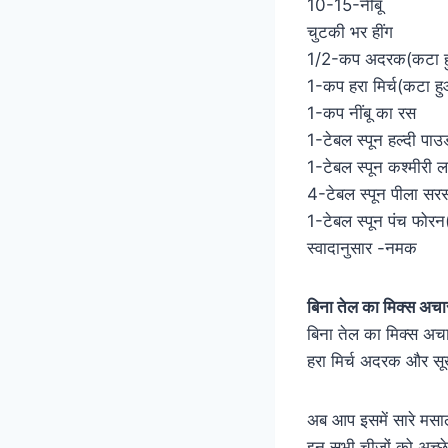
10-15-नींबू
चुटकी भर हींग
1/2-कप अदरक(कटा 
1-कप हरा मिर्च(कटा ह
1-कप नींबू का रस
1-टेबल स्पून हल्दी पाउ
1-टेबल स्पून कश्मीरी ल
4-टेबल स्पून पीला सरस
1-टेबल स्पून पंच फोरन
स्वादानुसार -नमक
बिना तेल का मिक्स अचा
बिना तेल का मिक्स अचा
हरा मिर्च अदरक और सूख
अब आप इसमें सारे मसाले
इन सभी चीजों को अच्छे